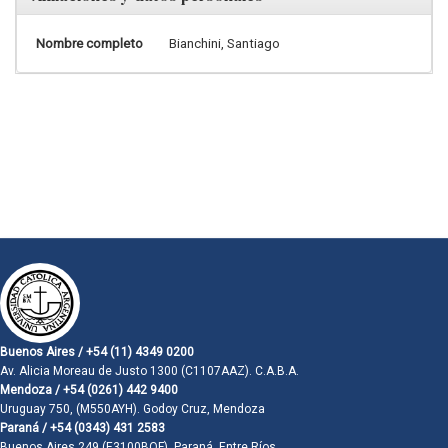
Nombre completo
Bianchini, Santiago
Buenos Aires / +54 (11) 4349 0200
Av. Alicia Moreau de Justo 1300 (C1107AAZ). C.A.B.A.
Mendoza / +54 (0261) 442 9400
Uruguay 750, (M550AYH). Godoy Cruz, Mendoza
Paraná / +54 (0343) 431 2583
Buenos Aires 249 (E3100BQF). Paraná, Entre Ríos