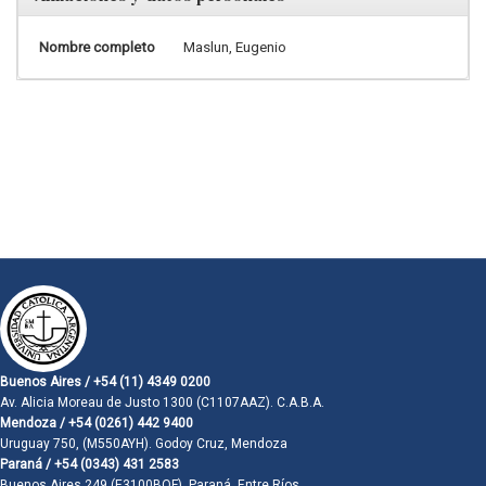
Nombre completo
Maslun, Eugenio
Buenos Aires / +54 (11) 4349 0200
Av. Alicia Moreau de Justo 1300 (C1107AAZ). C.A.B.A.
Mendoza / +54 (0261) 442 9400
Uruguay 750, (M550AYH). Godoy Cruz, Mendoza
Paraná / +54 (0343) 431 2583
Buenos Aires 249 (E3100BQF). Paraná, Entre Ríos