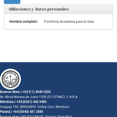
Afiliaciones y datos personales
Nombre completo
Pontificia Academia para la Vida
Buenos Aires / +54 (11) 4349 0200
Av. Alicia Moreau de Justo 1300 (C1107AAZ). C.A.B.A.
Mendoza / +54 (0261) 442 9400
Uruguay 750, (M550AYH). Godoy Cruz, Mendoza
Paraná / +54 (0343) 431 2583
Buenos Aires 249 (E3100BQF). Paraná, Entre Ríos