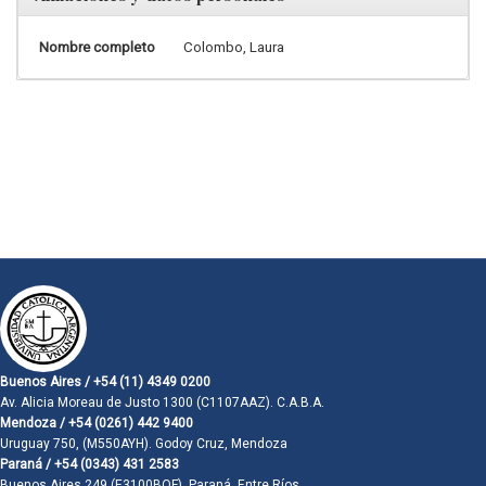
Nombre completo
Colombo, Laura
Buenos Aires / +54 (11) 4349 0200
Av. Alicia Moreau de Justo 1300 (C1107AAZ). C.A.B.A.
Mendoza / +54 (0261) 442 9400
Uruguay 750, (M550AYH). Godoy Cruz, Mendoza
Paraná / +54 (0343) 431 2583
Buenos Aires 249 (E3100BQF). Paraná, Entre Ríos