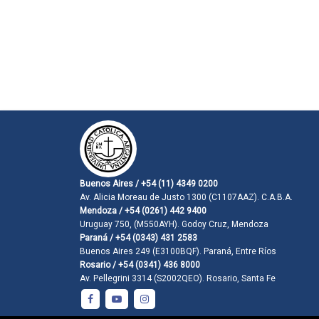
Buenos Aires / +54 (11) 4349 0200
Av. Alicia Moreau de Justo 1300 (C1107AAZ). C.A.B.A.
Mendoza / +54 (0261) 442 9400
Uruguay 750, (M550AYH). Godoy Cruz, Mendoza
Paraná / +54 (0343) 431 2583
Buenos Aires 249 (E3100BQF). Paraná, Entre Ríos
Rosario / +54 (0341) 436 8000
Av. Pellegrini 3314 (S2002QEO). Rosario, Santa Fe