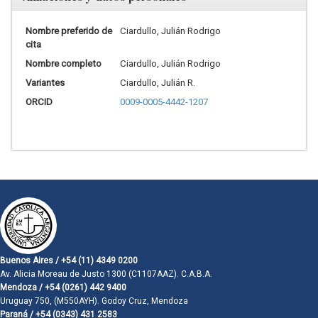
Nombre preferido de
Ciardullo, Julián Rodrigo
cita
Nombre completo
Ciardullo, Julián Rodrigo
Variantes
Ciardullo, Julián R.
ORCID
0009-0005-4442-1207
Buenos Aires / +54 (11) 4349 0200
Av. Alicia Moreau de Justo 1300 (C1107AAZ). C.A.B.A.
Mendoza / +54 (0261) 442 9400
Uruguay 750, (M550AYH). Godoy Cruz, Mendoza
Paraná / +54 (0343) 431 2583