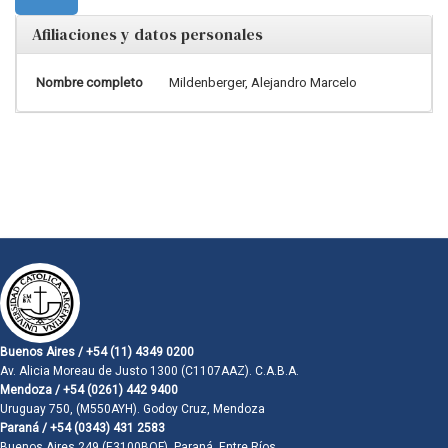
Afiliaciones y datos personales
Nombre completo
Mildenberger, Alejandro Marcelo
Buenos Aires / +54 (11) 4349 0200
Av. Alicia Moreau de Justo 1300 (C1107AAZ). C.A.B.A.
Mendoza / +54 (0261) 442 9400
Uruguay 750, (M550AYH). Godoy Cruz, Mendoza
Paraná / +54 (0343) 431 2583
Buenos Aires 249 (E3100BQF). Paraná, Entre Ríos