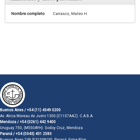
Nombre completo
Carrasco, Mateo H.
Buenos Aires / +54 (11) 4349 0200
Av. Alicia Moreau de Justo 1300 (C1107AAZ). C.A.B.A.
Mendoza / +54 (0261) 442 9400
Uruguay 750, (M550AYH). Godoy Cruz, Mendoza
Paraná / +54 (0343) 431 2583
Buenos Aires 249 (E3100BQF). Paraná, Entre Ríos