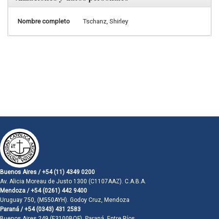
Nombre completo
Tschanz, Shirley
Buenos Aires / +54 (11) 4349 0200
Av. Alicia Moreau de Justo 1300 (C1107AAZ). C.A.B.A.
Mendoza / +54 (0261) 442 9400
Uruguay 750, (M550AYH). Godoy Cruz, Mendoza
Paraná / +54 (0343) 431 2583
Buenos Aires 249 (E3100BQF). Paraná, Entre Ríos