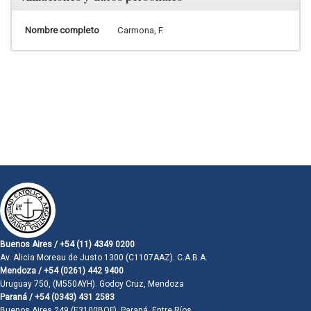
Nombre completo
Carmona, F.
Buenos Aires / +54 (11) 4349 0200
Av. Alicia Moreau de Justo 1300 (C1107AAZ). C.A.B.A.
Mendoza / +54 (0261) 442 9400
Uruguay 750, (M550AYH). Godoy Cruz, Mendoza
Paraná / +54 (0343) 431 2583
Buenos Aires 249 (E3100BQF). Paraná, Entre Ríos