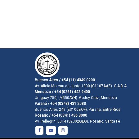
Buenos Aires / +54 (11) 4349 0200
Av. Alicia Moreau de Justo 1300 (C1107AAZ). C.A.B.A.
Mendoza / +54 (0261) 442 9400
Uruguay 750, (M550AYH). Godoy Cruz, Mendoza
Paraná / +54 (0343) 431 2583
Buenos Aires 249 (E3100BQF). Paraná, Entre Ríos
Rosario / +54 (0341) 436 8000
Av. Pellegrini 3314 (S2002QEO). Rosario, Santa Fe