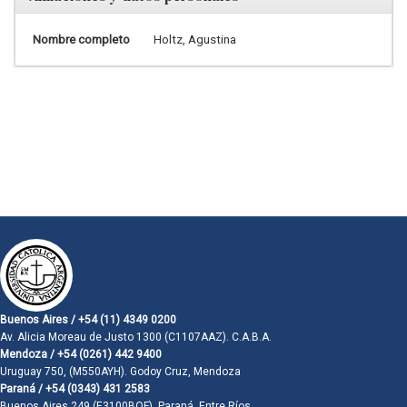
Nombre completo
Holtz, Agustina
Buenos Aires / +54 (11) 4349 0200
Av. Alicia Moreau de Justo 1300 (C1107AAZ). C.A.B.A.
Mendoza / +54 (0261) 442 9400
Uruguay 750, (M550AYH). Godoy Cruz, Mendoza
Paraná / +54 (0343) 431 2583
Buenos Aires 249 (E3100BQF). Paraná, Entre Ríos