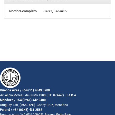
Nombre completo
Gerez, Federico
Buenos Aires / +54 (11) 4349 0200
Av. Alicia Moreau de Justo 1300 (C1107AAZ). C.A.B.A.
Mendoza / +54 (0261) 442 9400
Uruguay 750, (M550AYH). Godoy Cruz, Mendoza
Paraná / +54 (0343) 431 2583
Buenos Aires 249 (E3100BQF). Paraná, Entre Ríos