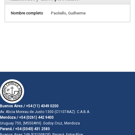
Nombre completo
Paoliello, Guilherme
Buenos Aires / +54 (11) 4349 0200
Av. Alicia Moreau de Justo 1300 (C1107AAZ). C.A.B.A.
Mendoza / +54 (0261) 442 9400
Uruguay 750, (M550AYH). Godoy Cruz, Mendoza
Paraná / +54 (0343) 431 2583
Buenos Aires 249 (E3100BQF). Paraná, Entre Ríos