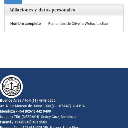
Afiliaciones y datos personales
Nombre completo
Fernandes de Oliveira Weiss, Ledice
Buenos Aires / +54 (11) 4349 0200
Av. Alicia Moreau de Justo 1300 (C1107AAZ). C.A.B.A.
Mendoza / +54 (0261) 442 9400
Uruguay 750, (M550AYH). Godoy Cruz, Mendoza
Paraná / +54 (0343) 431 2583
Buenos Aires 249 (E3100BQF). Paraná, Entre Ríos