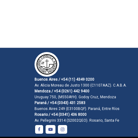
Buenos Aires / +54 (11) 4349 0200
Av. Alicia Moreau de Justo 1300 (C1107AAZ). C.A.B.A.
Mendoza / +54 (0261) 442 9400
Uruguay 750, (M550AYH). Godoy Cruz, Mendoza
Paraná / +54 (0343) 431 2583
Buenos Aires 249 (E3100BQF). Paraná, Entre Ríos
Rosario / +54 (0341) 436 8000
Av. Pellegrini 3314 (S2002QEO). Rosario, Santa Fe