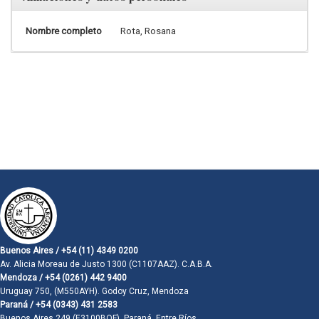
Nombre completo
Rota, Rosana
Buenos Aires / +54 (11) 4349 0200
Av. Alicia Moreau de Justo 1300 (C1107AAZ). C.A.B.A.
Mendoza / +54 (0261) 442 9400
Uruguay 750, (M550AYH). Godoy Cruz, Mendoza
Paraná / +54 (0343) 431 2583
Buenos Aires 249 (E3100BQF). Paraná, Entre Ríos