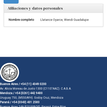
Afiliaciones y datos personales
Nombre completo
Llatance Oyarce, Wendi Guadalupe
Buenos Aires / +54 (11) 4349 0200
Av. Alicia Moreau de Justo 1300 (C1107AAZ). C.A.B.A.
Mendoza / +54 (0261) 442 9400
Uruguay 750, (M550AYH). Godoy Cruz, Mendoza
Paraná / +54 (0343) 431 2583
Buenos Aires 249 (E3100BQF). Paraná, Entre Ríos