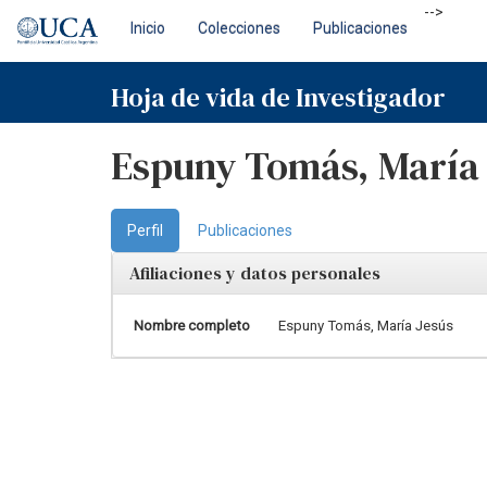
Skip
-->
Inicio
Colecciones
Publicaciones
navigation
Hoja de vida de Investigador
Espuny Tomás, María 
Perfil
Publicaciones
Afiliaciones y datos personales
Nombre completo
Espuny Tomás, María Jesús