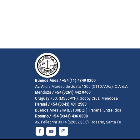
Buenos Aires / +54 (11) 4349 0200
Av. Alicia Moreau de Justo 1300 (C1107AAZ). C.A.B.A.
Mendoza / +54 (0261) 442 9400
Uruguay 750, (M550AYH). Godoy Cruz, Mendoza
Paraná / +54 (0343) 431 2583
Buenos Aires 249 (E3100BQF). Paraná, Entre Ríos
Rosario / +54 (0341) 436 8000
Av. Pellegrini 3314 (S2002QEO). Rosario, Santa Fe