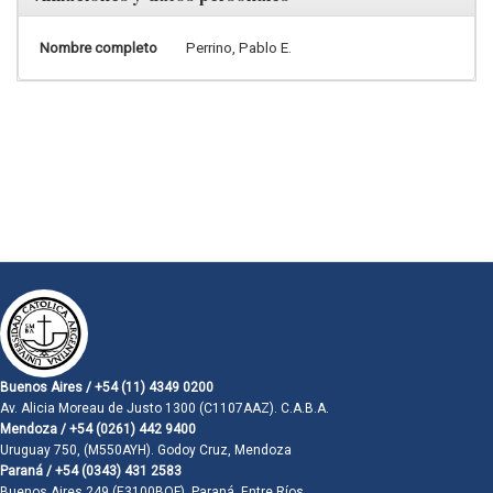
Nombre completo
Perrino, Pablo E.
Buenos Aires / +54 (11) 4349 0200
Av. Alicia Moreau de Justo 1300 (C1107AAZ). C.A.B.A.
Mendoza / +54 (0261) 442 9400
Uruguay 750, (M550AYH). Godoy Cruz, Mendoza
Paraná / +54 (0343) 431 2583
Buenos Aires 249 (E3100BQF). Paraná, Entre Ríos