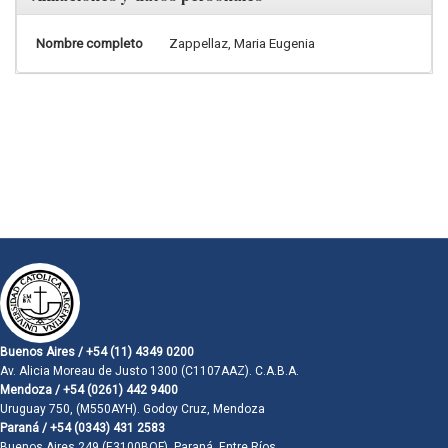
Nombre completo
Zappellaz, Maria Eugenia
Buenos Aires / +54 (11) 4349 0200
Av. Alicia Moreau de Justo 1300 (C1107AAZ). C.A.B.A.
Mendoza / +54 (0261) 442 9400
Uruguay 750, (M550AYH). Godoy Cruz, Mendoza
Paraná / +54 (0343) 431 2583
Buenos Aires 249 (E3100BQF). Paraná, Entre Ríos