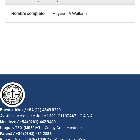
Nombre completo
Hayesd, A Wallace
Buenos Aires / +54 (11) 4349 0200
Av. Alicia Moreau de Justo 1300 (C1107AAZ). C.A.B.A.
Mendoza / +54 (0261) 442 9400
Uruguay 750, (M550AYH). Godoy Cruz, Mendoza
Paraná / +54 (0343) 431 2583
Buenos Aires 249 (E3100BQF). Paraná, Entre Ríos