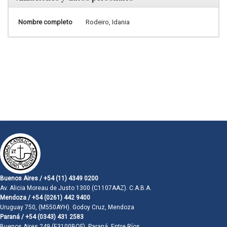
Nombre completo
Rodeiro, Idania
Buenos Aires / +54 (11) 4349 0200
Av. Alicia Moreau de Justo 1300 (C1107AAZ). C.A.B.A.
Mendoza / +54 (0261) 442 9400
Uruguay 750, (M550AYH). Godoy Cruz, Mendoza
Paraná / +54 (0343) 431 2583
Buenos Aires 249 (E3100BQF). Paraná, Entre Ríos