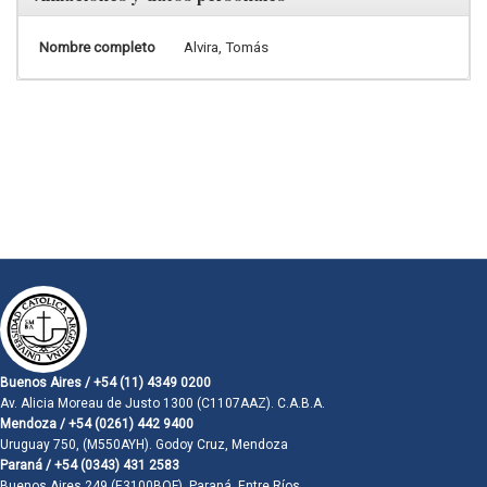
Nombre completo
Alvira, Tomás
Buenos Aires / +54 (11) 4349 0200
Av. Alicia Moreau de Justo 1300 (C1107AAZ). C.A.B.A.
Mendoza / +54 (0261) 442 9400
Uruguay 750, (M550AYH). Godoy Cruz, Mendoza
Paraná / +54 (0343) 431 2583
Buenos Aires 249 (E3100BQF). Paraná, Entre Ríos