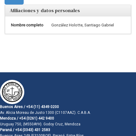
Afiliaciones y datos personales
Nombre completo
González Holotte, Santiago Gabriel
Buenos Aires / +54 (11) 4349 0200
Av. Alicia Moreau de Justo 1300 (C1107AAZ). C.A.B.A.
Mendoza / +54 (0261) 442 9400
Uruguay 750, (M550AYH). Godoy Cruz, Mendoza
Paraná / +54 (0343) 431 2583
Buenos Aires 249 (E3100BQF). Paraná, Entre Ríos