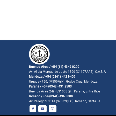
Buenos Aires / +54 (11) 4349 0200
Av. Alicia Moreau de Justo 1300 (C1107AAZ). C.A.B.A.
Mendoza / +54 (0261) 442 9400
Uruguay 750, (M550AYH). Godoy Cruz, Mendoza
Paraná / +54 (0343) 431 2583
Buenos Aires 249 (E3100BQF). Paraná, Entre Ríos
Rosario / +54 (0341) 436 8000
Av. Pellegrini 3314 (S2002QEO). Rosario, Santa Fe