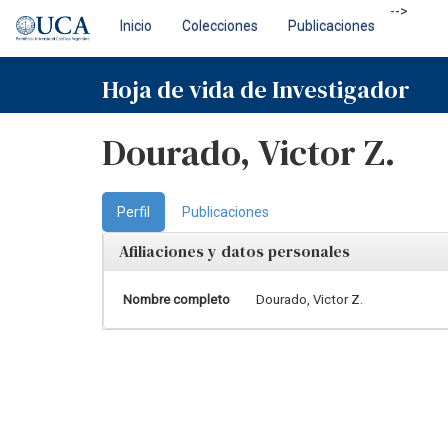
Skip
-->
Inicio
Colecciones
Publicaciones
navigation
Hoja de vida de Investigador
Dourado, Victor Z.
Perfil
Publicaciones
Afiliaciones y datos personales
Nombre completo
Dourado, Victor Z.