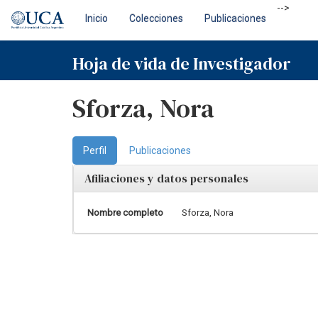
Skip
-->
Inicio
Colecciones
Publicaciones
navigation
Hoja de vida de Investigador
Sforza, Nora
Perfil
Publicaciones
Afiliaciones y datos personales
Nombre completo
Sforza, Nora