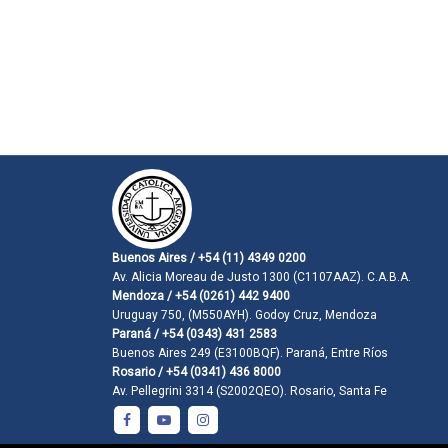
Buenos Aires / +54 (11) 4349 0200
Av. Alicia Moreau de Justo 1300 (C1107AAZ). C.A.B.A.
Mendoza / +54 (0261) 442 9400
Uruguay 750, (M550AYH). Godoy Cruz, Mendoza
Paraná / +54 (0343) 431 2583
Buenos Aires 249 (E3100BQF). Paraná, Entre Ríos
Rosario / +54 (0341) 436 8000
Av. Pellegrini 3314 (S2002QEO). Rosario, Santa Fe