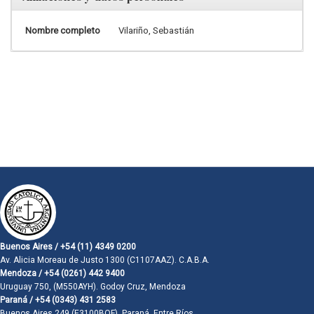
Nombre completo
Vilariño, Sebastián
Buenos Aires / +54 (11) 4349 0200
Av. Alicia Moreau de Justo 1300 (C1107AAZ). C.A.B.A.
Mendoza / +54 (0261) 442 9400
Uruguay 750, (M550AYH). Godoy Cruz, Mendoza
Paraná / +54 (0343) 431 2583
Buenos Aires 249 (E3100BQF). Paraná, Entre Ríos