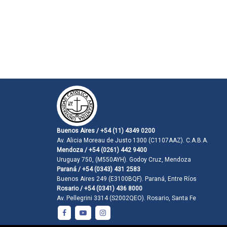
Buenos Aires / +54 (11) 4349 0200
Av. Alicia Moreau de Justo 1300 (C1107AAZ). C.A.B.A.
Mendoza / +54 (0261) 442 9400
Uruguay 750, (M550AYH). Godoy Cruz, Mendoza
Paraná / +54 (0343) 431 2583
Buenos Aires 249 (E3100BQF). Paraná, Entre Ríos
Rosario / +54 (0341) 436 8000
Av. Pellegrini 3314 (S2002QEO). Rosario, Santa Fe