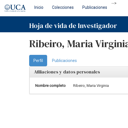
Skip
-->
Inicio
Colecciones
Publicaciones
navigation
Hoja de vida de Investigador
Ribeiro, Maria Virgini
Perfil
Publicaciones
Afiliaciones y datos personales
Nombre completo
Ribeiro, Maria Virginia