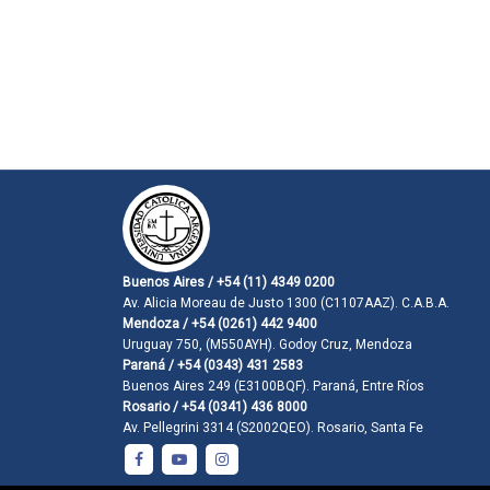
Buenos Aires / +54 (11) 4349 0200
Av. Alicia Moreau de Justo 1300 (C1107AAZ). C.A.B.A.
Mendoza / +54 (0261) 442 9400
Uruguay 750, (M550AYH). Godoy Cruz, Mendoza
Paraná / +54 (0343) 431 2583
Buenos Aires 249 (E3100BQF). Paraná, Entre Ríos
Rosario / +54 (0341) 436 8000
Av. Pellegrini 3314 (S2002QEO). Rosario, Santa Fe