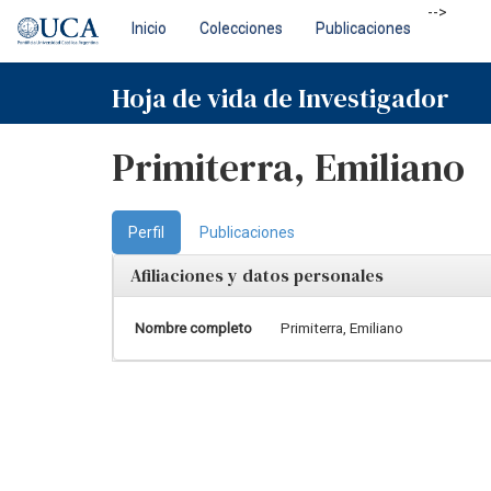
Skip
-->
Inicio
Colecciones
Publicaciones
navigation
Hoja de vida de Investigador
Primiterra, Emiliano
Perfil
Publicaciones
Afiliaciones y datos personales
Nombre completo
Primiterra, Emiliano