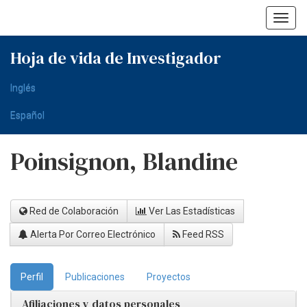
Skip
navigation
Hoja de vida de Investigador
Inglés
Español
Poinsignon, Blandine
Red de Colaboración
Ver Las Estadísticas
Alerta Por Correo Electrónico
Feed RSS
Perfil
Publicaciones
Proyectos
Afiliaciones y datos personales