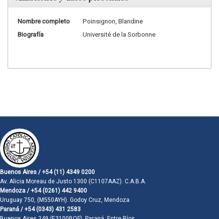
Nombre completo
Poinsignon, Blandine
Biografía
Université de la Sorbonne
Buenos Aires / +54 (11) 4349 0200
Av. Alicia Moreau de Justo 1300 (C1107AAZ). C.A.B.A.
Mendoza / +54 (0261) 442 9400
Uruguay 750, (M550AYH). Godoy Cruz, Mendoza
Paraná / +54 (0343) 431 2583
Buenos Aires 249 (E3100BQF). Paraná, Entre Ríos