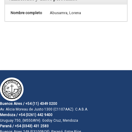
Nombre completo
Abusamra, Lorena
Buenos Aires / +54 (11) 4349 0200
Av. Alicia Moreau de Justo 1300 (C1107AAZ). C.A.B.A.
Mendoza / +54 (0261) 442 9400
Uruguay 750, (M550AYH). Godoy Cruz, Mendoza
Paraná / +54 (0343) 431 2583
Buenos Aires 249 (E3100BQF). Paraná, Entre Ríos