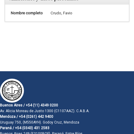
Nombre completo
Crudo, Favio
Buenos Aires / +54 (11) 4349 0200
Av. Alicia Moreau de Justo 1300 (C1107AAZ). C.A.B.A.
Mendoza / +54 (0261) 442 9400
Uruguay 750, (M550AYH). Godoy Cruz, Mendoza
Paraná / +54 (0343) 431 2583
Buenos Aires 249 (E3100BQF). Paraná, Entre Ríos