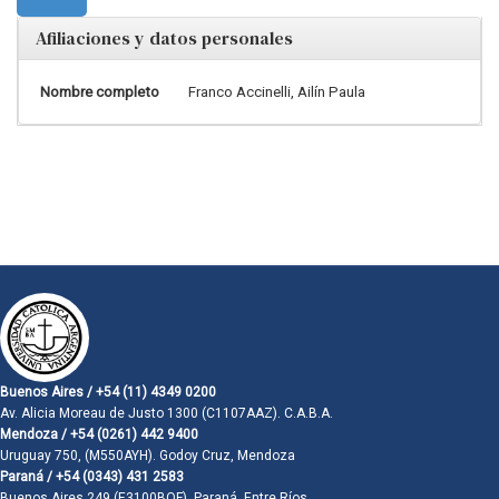
Afiliaciones y datos personales
Nombre completo
Franco Accinelli, Ailín Paula
Buenos Aires / +54 (11) 4349 0200
Av. Alicia Moreau de Justo 1300 (C1107AAZ). C.A.B.A.
Mendoza / +54 (0261) 442 9400
Uruguay 750, (M550AYH). Godoy Cruz, Mendoza
Paraná / +54 (0343) 431 2583
Buenos Aires 249 (E3100BQF). Paraná, Entre Ríos