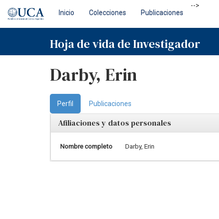
Skip
-->
Inicio
Colecciones
Publicaciones
navigation
Hoja de vida de Investigador
Darby, Erin
Perfil
Publicaciones
Afiliaciones y datos personales
Nombre completo
Darby, Erin