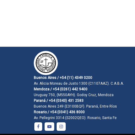
Buenos Aires / +54 (11) 4349 0200
Av. Alicia Moreau de Justo 1300 (C1107AAZ). C.A.B.A.
Mendoza / +54 (0261) 442 9400
Uruguay 750, (M550AYH). Godoy Cruz, Mendoza
Paraná / +54 (0343) 431 2583
Buenos Aires 249 (E3100BQF). Paraná, Entre Ríos
Rosario / +54 (0341) 436 8000
Av. Pellegrini 3314 (S2002QEO). Rosario, Santa Fe