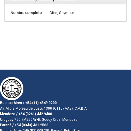
Nombre completo
Gitin, Seymour
Buenos Aires / +54 (11) 4349 0200
Av. Alicia Moreau de Justo 1300 (C1107AAZ). C.A.B.A.
Mendoza / +54 (0261) 442 9400
Uruguay 750, (M550AYH). Godoy Cruz, Mendoza
Paraná / +54 (0343) 431 2583
Buenos Aires 249 (E3100BQF). Paraná, Entre Ríos