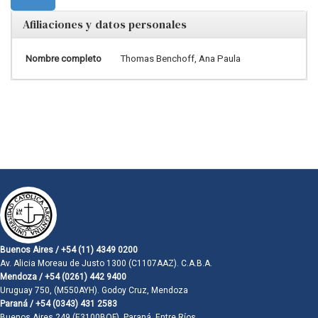
Afiliaciones y datos personales
Nombre completo
Thomas Benchoff, Ana Paula
Buenos Aires / +54 (11) 4349 0200
Av. Alicia Moreau de Justo 1300 (C1107AAZ). C.A.B.A.
Mendoza / +54 (0261) 442 9400
Uruguay 750, (M550AYH). Godoy Cruz, Mendoza
Paraná / +54 (0343) 431 2583
Buenos Aires 249 (E3100BQF). Paraná, Entre Ríos