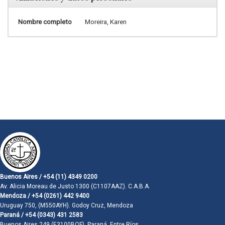
Nombre completo
Moreira, Karen
Buenos Aires / +54 (11) 4349 0200
Av. Alicia Moreau de Justo 1300 (C1107AAZ). C.A.B.A.
Mendoza / +54 (0261) 442 9400
Uruguay 750, (M550AYH). Godoy Cruz, Mendoza
Paraná / +54 (0343) 431 2583
Buenos Aires 249 (E3100BQF). Paraná, Entre Ríos