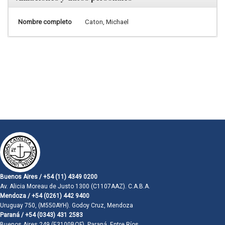
Nombre completo
Caton, Michael
Buenos Aires / +54 (11) 4349 0200
Av. Alicia Moreau de Justo 1300 (C1107AAZ). C.A.B.A.
Mendoza / +54 (0261) 442 9400
Uruguay 750, (M550AYH). Godoy Cruz, Mendoza
Paraná / +54 (0343) 431 2583
Buenos Aires 249 (E3100BQF). Paraná, Entre Ríos