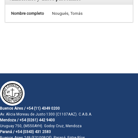
Nombre completo
Nougués, Tomás
Buenos Aires / +54 (11) 4349 0200
Av. Alicia Moreau de Justo 1300 (C1107AAZ). C.A.B.A.
Mendoza / +54 (0261) 442 9400
Uruguay 750, (M550AYH). Godoy Cruz, Mendoza
Paraná / +54 (0343) 431 2583
Buenos Aires 249 (E3100BQF). Paraná, Entre Ríos