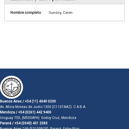
Nombre completo
Gunsoy, Ceren
Buenos Aires / +54 (11) 4349 0200
Av. Alicia Moreau de Justo 1300 (C1107AAZ). C.A.B.A.
Mendoza / +54 (0261) 442 9400
Uruguay 750, (M550AYH). Godoy Cruz, Mendoza
Paraná / +54 (0343) 431 2583
Buenos Aires 249 (E3100BQF). Paraná, Entre Ríos