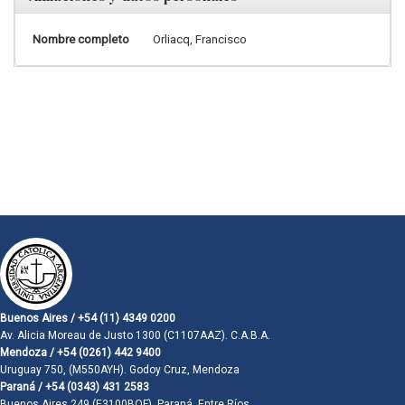
Nombre completo
Orliacq, Francisco
Buenos Aires / +54 (11) 4349 0200
Av. Alicia Moreau de Justo 1300 (C1107AAZ). C.A.B.A.
Mendoza / +54 (0261) 442 9400
Uruguay 750, (M550AYH). Godoy Cruz, Mendoza
Paraná / +54 (0343) 431 2583
Buenos Aires 249 (E3100BQF). Paraná, Entre Ríos