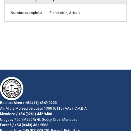
Nombre completo
Fernández, Arturo
Buenos Aires / +54 (11) 4349 0200
Av. Alicia Moreau de Justo 1300 (C1107AAZ). C.A.B.A.
Mendoza / +54 (0261) 442 9400
Uruguay 750, (M550AYH). Godoy Cruz, Mendoza
Paraná / +54 (0343) 431 2583
Buenos Aires 249 (E3100BQF). Paraná, Entre Ríos