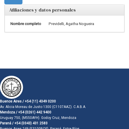
Afiliaciones y datos personales
Nombre completo
Previdelli, Agatha Nogueira
Buenos Aires / +54 (11) 4349 0200
Av. Alicia Moreau de Justo 1300 (C1107AAZ). C.A.B.A.
Mendoza / +54 (0261) 442 9400
Uruguay 750, (M550AYH). Godoy Cruz, Mendoza
Paraná / +54 (0343) 431 2583
Buenos Aires 249 (E3100BQF). Paraná, Entre Ríos