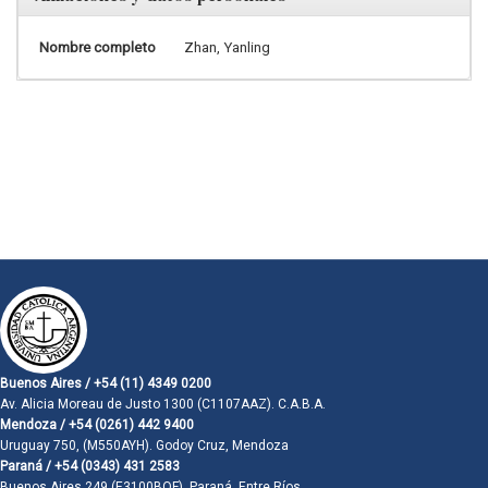
Nombre completo
Zhan, Yanling
Buenos Aires / +54 (11) 4349 0200
Av. Alicia Moreau de Justo 1300 (C1107AAZ). C.A.B.A.
Mendoza / +54 (0261) 442 9400
Uruguay 750, (M550AYH). Godoy Cruz, Mendoza
Paraná / +54 (0343) 431 2583
Buenos Aires 249 (E3100BQF). Paraná, Entre Ríos