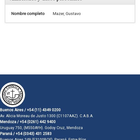
Nombre completo
Mazer, Gustavo
Buenos Aires / +54 (11) 4349 0200
Av. Alicia Moreau de Justo 1300 (C1107AAZ). C.A.B.A.
Mendoza / +54 (0261) 442 9400
Uruguay 750, (M550AYH). Godoy Cruz, Mendoza
Paraná / +54 (0343) 431 2583
Buenos Aires 249 (E3100BQF). Paraná, Entre Ríos