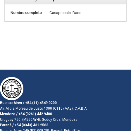
Nombre completo
Casapiccola, Dario
Buenos Aires / +54 (11) 4349 0200
Av. Alicia Moreau de Justo 1300 (C1107AAZ). C.A.B.A.
Mendoza / +54 (0261) 442 9400
Uruguay 750, (M550AYH). Godoy Cruz, Mendoza
Paraná / +54 (0343) 431 2583
Buenos Aires 249 (E3100BQF). Paraná, Entre Ríos