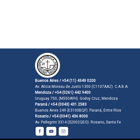
Buenos Aires / +54 (11) 4349 0200
Av. Alicia Moreau de Justo 1300 (C1107AAZ). C.A.B.A.
Mendoza / +54 (0261) 442 9400
Uruguay 750, (M550AYH). Godoy Cruz, Mendoza
Paraná / +54 (0343) 431 2583
Buenos Aires 249 (E3100BQF). Paraná, Entre Ríos
Rosario / +54 (0341) 436 8000
Av. Pellegrini 3314 (S2002QEO). Rosario, Santa Fe