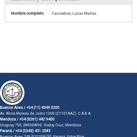
Nombre completo
Cacciabue, Lucas Matías
Buenos Aires / +54 (11) 4349 0200
Av. Alicia Moreau de Justo 1300 (C1107AAZ). C.A.B.A.
Mendoza / +54 (0261) 442 9400
Uruguay 750, (M550AYH). Godoy Cruz, Mendoza
Paraná / +54 (0343) 431 2583
Buenos Aires 249 (E3100BQF). Paraná, Entre Ríos