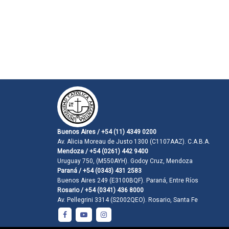
Buenos Aires / +54 (11) 4349 0200
Av. Alicia Moreau de Justo 1300 (C1107AAZ). C.A.B.A.
Mendoza / +54 (0261) 442 9400
Uruguay 750, (M550AYH). Godoy Cruz, Mendoza
Paraná / +54 (0343) 431 2583
Buenos Aires 249 (E3100BQF). Paraná, Entre Ríos
Rosario / +54 (0341) 436 8000
Av. Pellegrini 3314 (S2002QEO). Rosario, Santa Fe